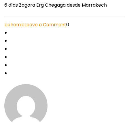
6 días Zagora Erg Chegaga desde Marrakech
on
bohemio
Leave a Comment
0
6
días
Zagora
Erg
Chegaga
desde
Marrakech