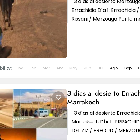
3 días al desierto Merzoug
Errachidia Día 1: Errachidia /
Rissani / Merzouga Por la m
chófer/guía le recogerá en..
ility:
Ene
Feb
Mar
Abr
May
Jun
Jul
Ago
Sep
3 días al desierto Errac
Marrakech
3 días al desierto Errachidi
Marrakech DÍA 1 : ERRACHID
DEL ZIZ / ERFOUD / MERZO
Comenzaremos su excursión 