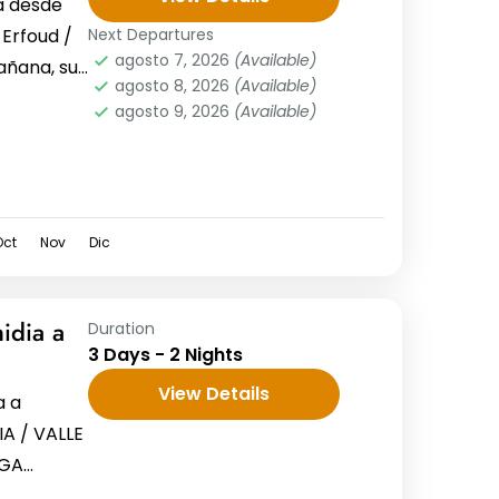
a desde
 Erfoud /
Next Departures
agosto 7, 2026
(Available)
añana, su
agosto 8, 2026
(Available)
.
agosto 9, 2026
(Available)
Oct
Nov
Dic
hidia a
Duration
3 Days - 2 Nights
View Details
a a
IA / VALLE
UGA
de 3...