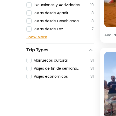
Excursiones y Actividades
10
Rutas desde Agadir
8
Rutas desde Casablanca
8
Rutas desde Fez
7
Availab
Show More
Trip Types
Marruecos cultural
81
Viajes de fin de semana en Marruecos
81
Viajes económicos
81