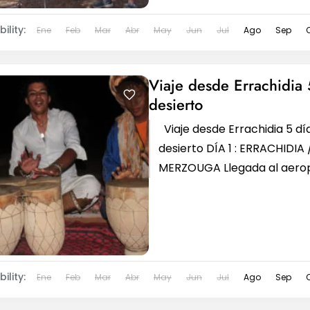
ility:
Ene
Feb
Mar
Abr
May
Jun
Jul
Ago
Sep
Viaje desde Errachidia 
desierto
Viaje desde Errachidia 5 día
desierto DÍA 1 : ERRACHIDIA 
MERZOUGA Llegada al aero
Errachidia viaje desde Errac
días al...
ility:
Ene
Feb
Mar
Abr
May
Jun
Jul
Ago
Sep