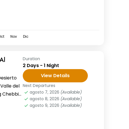
Oct
Nov
Dic
Al
Duration
2 Days - 1 Night
View Details
Desierto
Valle del
Next Departures
agosto 7, 2026
(Available)
rg Chebbi
agosto 8, 2026
(Available)
agosto 9, 2026
(Available)