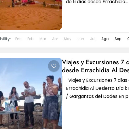
de 6 días desde Errachidia
Descripción general Una ex
6 días...
ility:
Ene
Feb
Mar
Abr
May
Jun
Jul
Ago
Sep
Viajes y Excursiones 7 d
desde Errachidia Al Des
Viajes y Excursiones 7 días
Errachidia Al Desierto Día 1:
/ Gargantas del Dades En p
lugar, nuestros viajes y excur