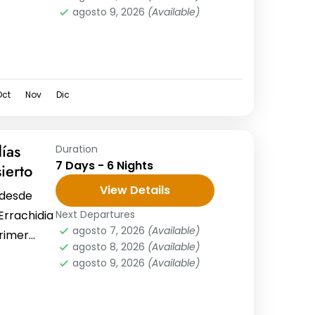
agosto 9, 2026
(Available)
cursión de
Oct
Nov
Dic
ías
Duration
7 Days - 6 Nights
ierto
View Details
 desde
 Errachidia
Next Departures
agosto 7, 2026
(Available)
rimer
agosto 8, 2026
(Available)
siones 7...
agosto 9, 2026
(Available)