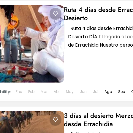
Ruta 4 días desde Errac
Desierto
Ruta 4 días desde Errachidi
Desierto DÍA 1: Llegada al a
de Errachidia Nuestro perso
recogerá en el aeropuerto 
Errachidia y...
ility:
Ene
Feb
Mar
Abr
May
Jun
Jul
Ago
Sep
3 días al desierto Merz
desde Errachidia