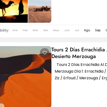
ility:
Ene
Feb
Mar
Abr
May
Jun
Jul
Ago
Sep
Tours 2 Días Errachidia 
Desierto Merzouga
Tours 2 Días Errachidia Al 
Merzouga Día 1: Errachidia / 
Ziz / Erfoud / Merzouga / E
Dunes Tours 2...