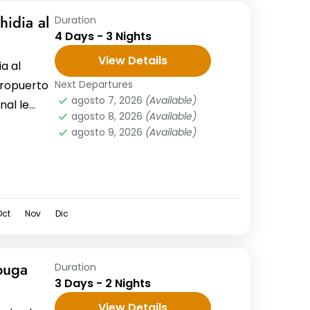
hidia al
Duration
4 Days - 3 Nights
View Details
a al
eropuerto
Next Departures
agosto 7, 2026
(Available)
nal le
agosto 8, 2026
(Available)
de
agosto 9, 2026
(Available)
Oct
Nov
Dic
ouga
Duration
3 Days - 2 Nights
View Details