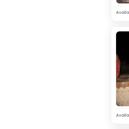
Availab
Availab