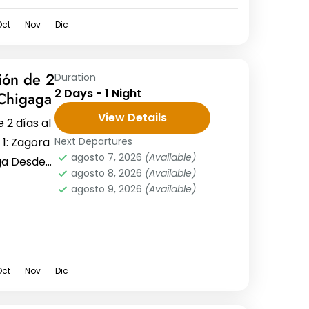
Oct
Nov
Dic
ión de 2
Duration
2 Days - 1 Night
 Chigaga
View Details
 2 días al
 1: Zagora
Next Departures
agosto 7, 2026
(Available)
ga Desde
agosto 8, 2026
(Available)
agosto 9, 2026
(Available)
Oct
Nov
Dic