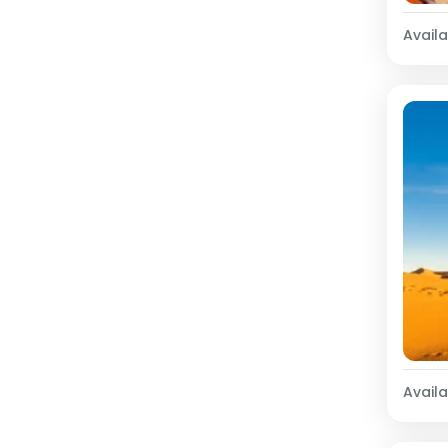
Availab
Availab