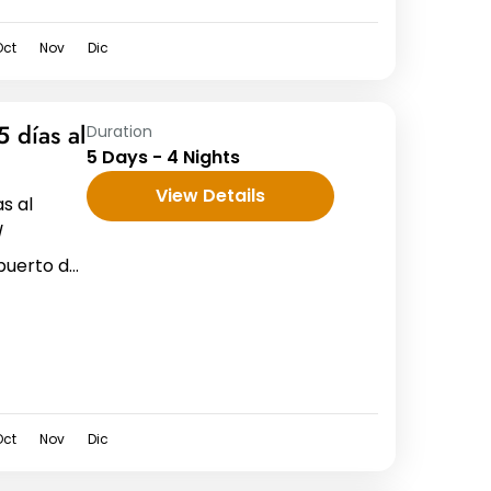
Oct
Nov
Dic
5 días al
Duration
5 Days - 4 Nights
View Details
s al
/
puerto de
hidia 5
Oct
Nov
Dic