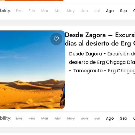
ility:
Ene
Feb
Mar
Abr
May
Jun
Jul
Ago
Sep
Desde Zagora – Excurs
días al desierto de Erg
Desde Zagora - Excursión de
desierto de Erg Chigaga Día
- Tamegroute - Erg Chega
Zagora - Excursión de...
ility:
Ene
Feb
Mar
Abr
May
Jun
Jul
Ago
Sep