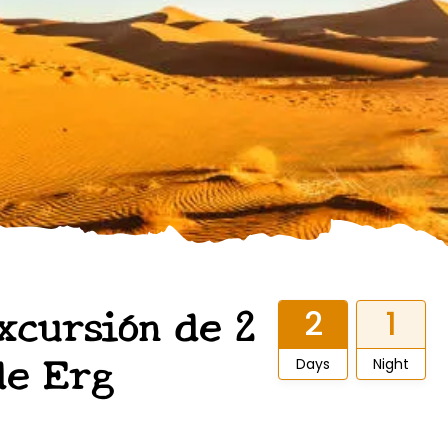
xcursión de 2
2
1
de Erg
Days
Night