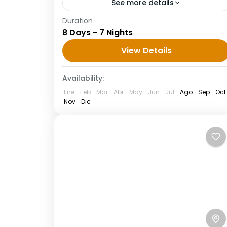
See more details
Duration
8 días desde Rabat tours al desierto
8 Days - 7 Nights
Merzouga Día 1: Rabat » Casablanca »
Marrakech 8 días desde Rabat tours al
View Details
desierto Rabat, comenzando con...
Availability:
Ene
Feb
Mar
Abr
May
Jun
Jul
Ago
Sep
Oct
Nov
Dic