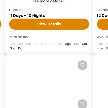
See more details
Duration
Durati
Tour por Marruecos 11 días desde Rabat
12 d
11 Days - 10 Nights
12 Da
al desierto Día 1. Llegada a Rabat
Tán
Recogida en el aeropuerto de Rabat
View Details
nues
con un cartel que pone...
des
Availability:
Availab
nues
Ene
Feb
Mar
Abr
May
Jun
Jul
Ago
Sep
Oct
Ene
F
Nov
Dic
Nov
D