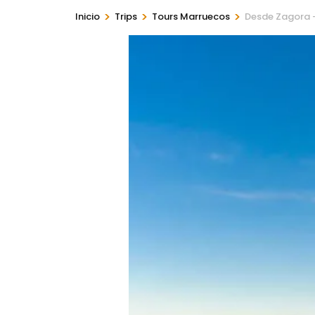
>
>
>
Inicio
Trips
Tours Marruecos
Desde Zagora –