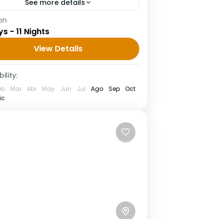
See more details
on
ías Tánger desierto Merzouga vía
ys - 11 Nights
ger Día 1: Tánger Comenzando
tro tour Itinerario de 12 días Tánger
View Details
ierto Merzouga vía Tánger hoy
ility:
tro conductor/guía los...
eb
Mar
Abr
May
Jun
Jul
Ago
Sep
Oct
ic