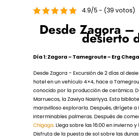
4.9/5 - (39 votos)
Desde Zagora – E
desierto 
Día 1: Zagora – Tamegroute – Erg Cheg
Desde Zagora – Excursión de 2 días al desi
hotel en un vehículo 4×4, hace a Tamegrout
conocido por la producción de cerámica. D
Marruecos, la Zawiya Nasiriyya. Esta bibliot
maravilloso explorarla. Después, dirígete a 
interminables palmeras. Después de comer,
Chigaga
. Llega sobre las 16:00 en invierno 
Disfruta de la puesta de sol sobre las dun