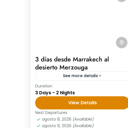
3 días desde Marrakech al
desierto Merzouga
See more details
Duration
3 días desde Marrakech al desierto
3 Days - 2 Nights
Merzouga Día 1: Marrakech – Ait Ben
Haddou – Ouarzazate – Dades 3 días
View Details
desde Marrakech al desierto
Next Departures
Merzouga,...
agosto 8, 2026
(Available)
agosto 9, 2026
(Available)