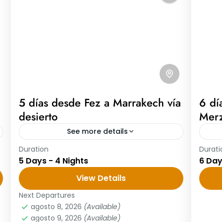
5 días desde Fez a Marrakech vía
6 dí
desierto
Mer
See more details
Duration
Durati
5 días desde Fez a Marrakech vía
6 d
5 Days - 4 Nights
6 Day
desierto Día 1: Fez – Ifrane – Azrou –
Merz
Midelt – Gargantas del Ziz – Erfoud –
View Details
Mar
Merzouga...
de 
Next Departures
días
agosto 8, 2026
(Available)
agosto 9, 2026
(Available)