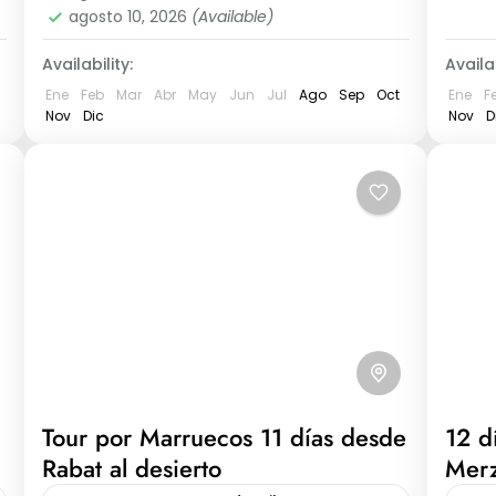
agosto 10, 2026
(Available)
Availability:
Availab
Ene
Feb
Mar
Abr
May
Jun
Jul
Ago
Sep
Oct
Ene
F
Nov
Dic
Nov
D
Tour por Marruecos 11 días desde
12 d
Rabat al desierto
Merz