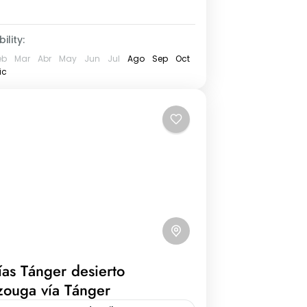
ility:
eb
Mar
Abr
May
Jun
Jul
Ago
Sep
Oct
ic
ías Tánger desierto
ouga vía Tánger