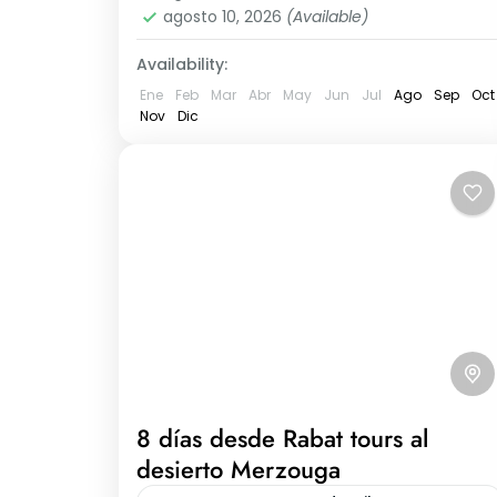
agosto 10, 2026
(Available)
Availability:
Ene
Feb
Mar
Abr
May
Jun
Jul
Ago
Sep
Oct
Nov
Dic
8 días desde Rabat tours al
desierto Merzouga