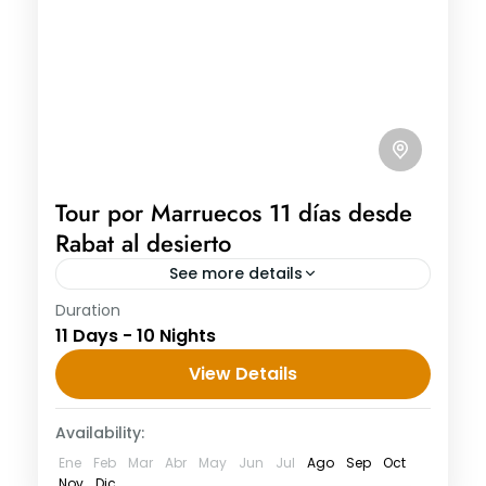
Tour por Marruecos 11 días desde
Rabat al desierto
See more details
Duration
Tour por Marruecos 11 días desde Rabat al
11 Days - 10 Nights
desierto Día 1. Llegada a Rabat Recogida
en el aeropuerto de Rabat con un cartel
View Details
que pone...
Availability:
Ene
Feb
Mar
Abr
May
Jun
Jul
Ago
Sep
Oct
Nov
Dic