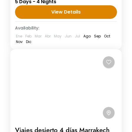
5 Days - 4 Nights
Merzouga Día 1: Aeropuerto de
Casablanca a Fez Será recibido por
View Details
nuestro conductor de habla inglesa en...
Availability:
Ene
Feb
Mar
Abr
May
Jun
Jul
Ago
Sep
Oct
Nov
Dic
Viajes desierto 4 días Marrakech