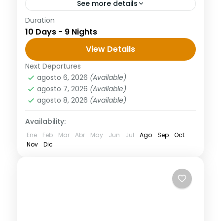
See more details
Duration
10 días desde Fez Ciudades Imperiales al
10 Days - 9 Nights
Desierto Día 1: Aeropuerto - Fez 10 días
desde Fez ciudades Imperiales al desierto,
View Details
recepción en el aeropuerto,...
Next Departures
agosto 6, 2026
(Available)
agosto 7, 2026
(Available)
agosto 8, 2026
(Available)
Availability:
Ene
Feb
Mar
Abr
May
Jun
Jul
Ago
Sep
Oct
Nov
Dic