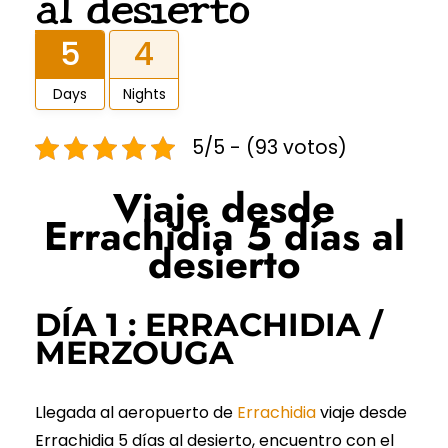
al desierto
5
4
Days
Nights
5/5 - (93 votos)
Viaje desde
Errachidia 5 días al
desierto
DÍA 1 : ERRACHIDIA /
MERZOUGA
Llegada al aeropuerto de
Errachidia
viaje desde
Errachidia 5 días al desierto, encuentro con el