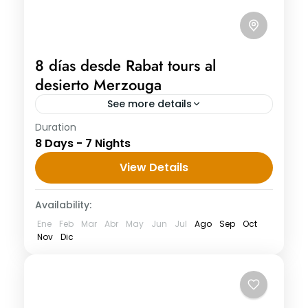
8 días desde Rabat tours al
desierto Merzouga
See more details
Duration
8 días desde Rabat tours al desierto
8 Days - 7 Nights
Merzouga Día 1: Rabat » Casablanca »
Marrakech 8 días desde Rabat tours al
View Details
desierto Rabat, comenzando con...
Availability:
Ene
Feb
Mar
Abr
May
Jun
Jul
Ago
Sep
Oct
Nov
Dic