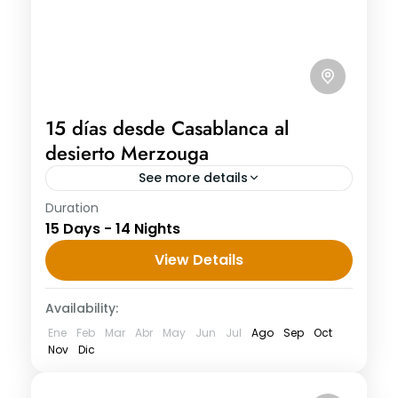
15 días desde Casablanca al
desierto Merzouga
See more details
Duration
15 días desde Casablanca al desierto
15 Days - 14 Nights
Merzouga Día 1: Casablanca Llegada a
Aeropuerto de Casablanca 15 días desde
View Details
Casablanca al desierto Merzouga. Su guía
Availability:
turístico...
Ene
Feb
Mar
Abr
May
Jun
Jul
Ago
Sep
Oct
Nov
Dic