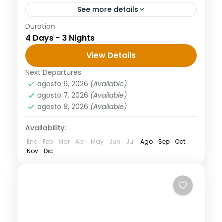
See more details
Duration
Tour 4 días desde Fez al desierto 1 día:
4 Days - 3 Nights
Fez, Ifrane, Azrou, Imilchil, Gargantas del
Todra Tour 4 días desde Fez al desierto,
View Details
después del...
Next Departures
agosto 6, 2026
(Available)
agosto 7, 2026
(Available)
agosto 8, 2026
(Available)
Availability:
Ene
Feb
Mar
Abr
May
Jun
Jul
Ago
Sep
Oct
Nov
Dic