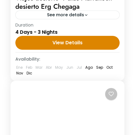
desierto Erg Chegaga
See more details
Duration
Viajes desierto 4 días Marrakech desierto
4 Days - 3 Nights
Erg Chegaga DÍA 1: MARRAKECH -
TELOUAT - AIT BENHADDOU -
View Details
OUARZAZATE Después del desayuno
Availability:
emzamos el tour de...
Ene
Feb
Mar
Abr
May
Jun
Jul
Ago
Sep
Oct
Nov
Dic