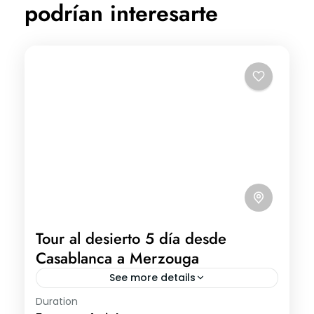
podrían interesarte
Tour al desierto 5 día desde
Casablanca a Merzouga
See more details
Duration
Tour al desierto 5 día desde Casablanca a