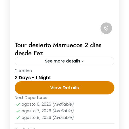
Tour desierto Marruecos 2 días
desde Fez
See more details
Duration
Tour desierto Marruecos 2 días desde Fez
2 Days - 1 Night
El primer día: Fez - Ifrane - Azrou - Erfoud
- Merzouga Hoy empzamos tour desierto
View Details
Marruecos 2...
Next Departures
agosto 6, 2026
(Available)
agosto 7, 2026
(Available)
agosto 8, 2026
(Available)