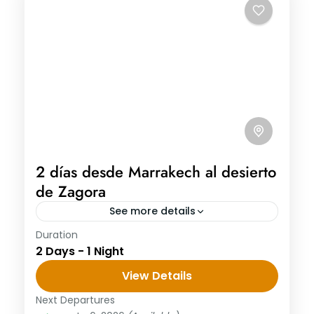
2 días desde Marrakech al desierto
de Zagora
See more details
Duration
2 días desde Marrakech al desierto de
2 Days - 1 Night
Zagora Día 1: Marrakech / Kasbah Ait Ben
Haddou / Zagora 2 días desde Marrakech
View Details
al desierto de...
Next Departures