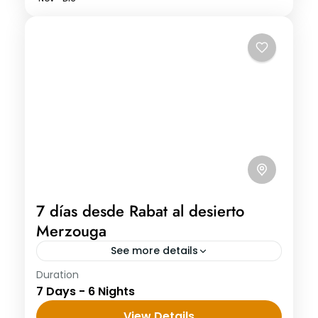
7 días desde Rabat al desierto
Merzouga
See more details
Duration
7 días desde Rabat al desierto Merzouga
7 Days - 6 Nights
Día 1: Rabat – Meknés – Fez Recogida en
el lugar que nos indiquéis para salir
View Details