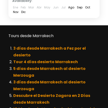
Availability:
Ene
Feb
Mar
Abr
May
Jun
Jul
Ago
Sep
Oct
Nov
Dic
Tours desde Marrakech
3 días desde Marrakech a Fez por el
desierto
Tour 4 días desierto Marrakech
5 días desde Marrakech al desierto
Merzouga
3 días desde Marrakech al desierto
Merzouga
Descubre el Desierto Zagora en 2 Días
desde Marrakech