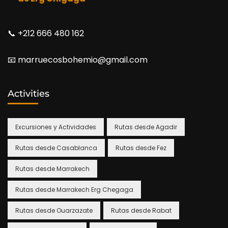
📞​ +212 666 480 162
📧​ marruecosbohemio@gmail.com
Activities
Excursiones y Actividades
Rutas desde Agadir
Rutas desde Casablanca
Rutas desde Fez
Rutas desde Marrakech
Rutas desde Marrakech Erg Chegaga
Rutas desde Ouarzazate
Rutas desde Rabat