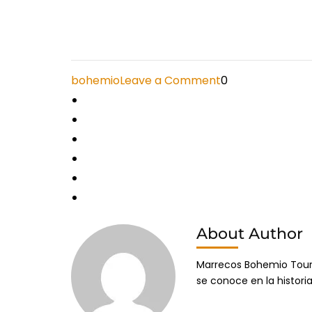
on
bohemio
Leave a Comment
0
10
Dias
desde
casablanca
al
Desierto
Fes
About Author
Marrecos Bohemio Tours 
se conoce en la histori