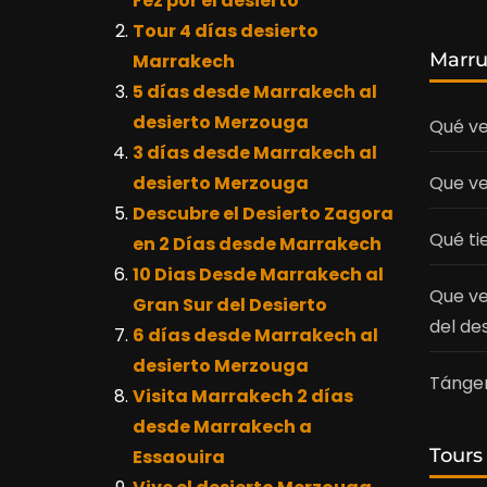
Fez por el desierto
Tour 4 días desierto
Marr
Marrakech
5 días desde Marrakech al
desierto Merzouga
Qué ve
3 días desde Marrakech al
desierto Merzouga
Que ve
Descubre el Desierto Zagora
Qué ti
en 2 Días desde Marrakech
10 Dias Desde Marrakech al
Que ve
Gran Sur del Desierto
del de
6 días desde Marrakech al
desierto Merzouga
Tánger
Visita Marrakech 2 días
desde Marrakech a
Tours
Essaouira