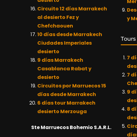
desierto
Mer
Circuito 12 días Marrakech
Des
al desierto Fez y
y M
Chefchaouen
10 días desde Marrakech
Tours
Ciudades Imperiales
desierto
7 d
9 días Marrakech
des
Casablanca Rabat y
7 d
desierto
Che
Circuitos por Marruecos 15
9 d
días desde Marrakech
des
6 días tour Marrakech
8 d
desierto Merzouga
des
Cir
Ste Marruecos Bohemio S.A.R.L.
día