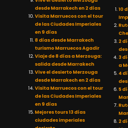
Vive el desierto Merzouga
desde Marrakech en 2 días
10 
Visita Marruecos con el tour
Imp
de las Ciudades Imperiales
Rut
en 9 días
Che
8 días desde Marrakech
2 dí
turismo Marruecos Agadir
des
Viaje de 8 días a Merzouga:
3 dí
salida desde Marrakech
a M
Vive el desierto Merzouga
4 dí
desde Marrakech en 2 días
des
Visita Marruecos con el tour
5 d
de las Ciudades Imperiales
Mar
en 9 días
Rut
Mejores tours 13 días
Mar
ciudades imperiales
2 dí