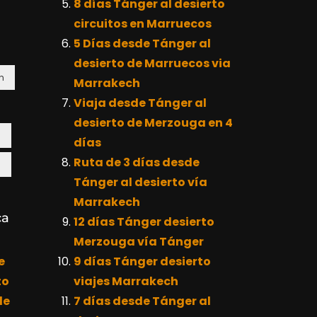
8 días Tánger al desierto
circuitos en Marruecos
5 Días desde Tánger al
desierto de Marruecos via
h
Marrakech
Viaja desde Tánger al
desierto de Merzouga en 4
a
días
Ruta de 3 días desde
a
Tánger al desierto vía
Marrakech
ca
12 días Tánger desierto
Merzouga vía Tánger
e
9 días Tánger desierto
to
viajes Marrakech
de
7 días desde Tánger al