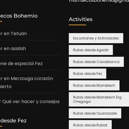
marruecosbohemio@gmai
uecos Bohemio
Activities
r en Tetuán
Excursiones y Actividades
r en assilah
Rutas desde Agadir
Rutas desde Casablanca
ene de especial Fez
Rutas desde Fez
r en Merzouga corazón
Rutas desde Marrakech
sierto
Rutas desde Marrakech Erg
 Qué ver hacer y consejos
Chegaga
Rutas desde Ouarzazate
 desde Fez
Rutas desde Rabat