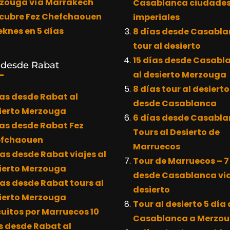
zouga vía Marrakech
Casablanca ciudade
cubre Fez Chefchaouen
imperiales
eknes en 5 días
8 días desde Casabl
tour al desierto
15 días desde Casabl
 desde Rabat
al desierto Merzouga
8 días tour al desierto
ías desde Rabat al
desde Casablanca
ierto Merzouga
6 días desde Casabl
ías desde Rabat Fez
Tours al Desierto de
fchaouen
Marruecos
ías desde Rabat viajes al
Tour de Marruecos – 7
ierto Merzouga
desde Casablanca via
ías desde Rabat tours al
desierto
ierto Merzouga
Tour al desierto 5 día
cuitos por Marruecos 10
Casablanca a Merzo
s desde Rabat al