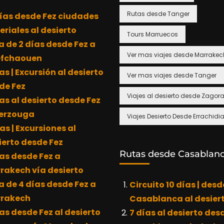
Rutas desde Tanger
días desde Fez ciudades
eriales al desierto
Tours Marruecos
a de 2 días desde Fez a
Ver mas viajes desde Marrakec
fchaouen
as | Excursión al desierto
Ver mas viajes desde Tanger
de Fez
Viajes al desierto desde Zagor
as al desierto desde Fez
erzouga
Viajes Desierto Desde Errachidi
as | Excursiones al
ierto desde Fez
Rutas desde Casablan
ías desde Fez a
rakech vía desierto
a de 4 días desde Fez a
Circuito 10 días | desd
rakech
Casablanca al desier
as desde Fez al desierto
7 días al desierto des