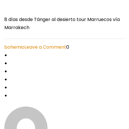
8 días desde Tánger al desierto tour Marruecos vía
Marrakech
on
bohemio
Leave a Comment
0
8
días
desde
Tánger
al
desierto
tour
Marruecos
vía
Marrakech