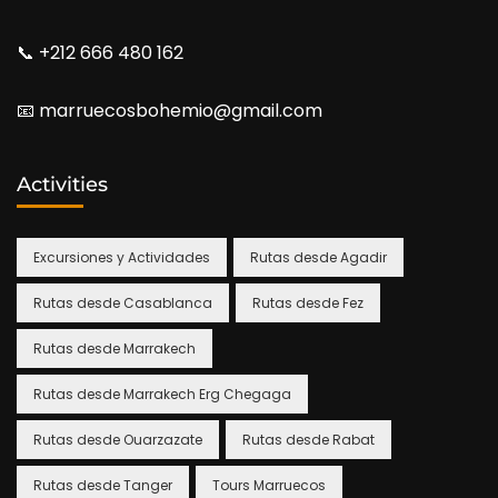
📞​ +212 666 480 162
📧​ marruecosbohemio@gmail.com
Activities
Excursiones y Actividades
Rutas desde Agadir
Rutas desde Casablanca
Rutas desde Fez
Rutas desde Marrakech
Rutas desde Marrakech Erg Chegaga
Rutas desde Ouarzazate
Rutas desde Rabat
Rutas desde Tanger
Tours Marruecos