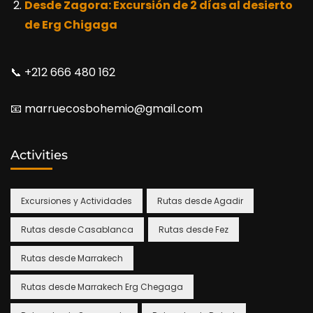
Desde Zagora: Excursión de 2 días al desierto
de Erg Chigaga
📞​ +212 666 480 162
📧​ marruecosbohemio@gmail.com
Activities
Excursiones y Actividades
Rutas desde Agadir
Rutas desde Casablanca
Rutas desde Fez
Rutas desde Marrakech
Rutas desde Marrakech Erg Chegaga