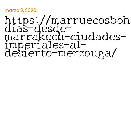
marzo 2, 2020
https://marruecosboh
dias-desde-
marrakech-ciudades-
imperiales-al-
desierto-merzouga/