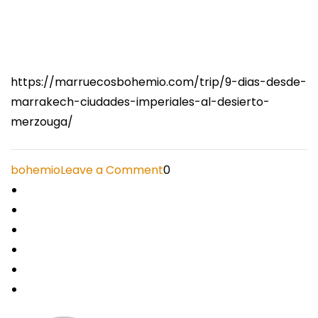
https://marruecosbohemio.com/trip/9-dias-desde-
marrakech-ciudades-imperiales-al-desierto-
merzouga/
on
bohemio
Leave a Comment
0
https://marruecosbohemio
dias-
desde-
marrakech-
ciudades-
imperiales-
al-