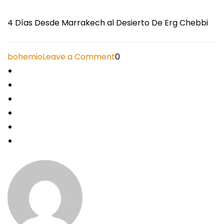
4 Días Desde Marrakech al Desierto De Erg Chebbi
on
bohemio
Leave a Comment
0
4
Días
Desde
Marrakech
al
Desierto
De
Erg
Chebbi