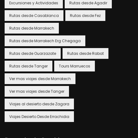
Excursiones y Actividades
Rutas desde Agadir
Rutas desde Casablanca
Rutas desde Fez
Rutas desde Marrakech
Rutas desde Marrakech Erg Chegaga
Rutas desde Ouarzazate
Rutas desde Rabat
Rutas desde Tanger
Tours Marruecos
Ver mas viajes desde Marrakech
Ver mas viajes desde Tanger
Viajes al desierto desde Zagora
Viajes Desierto Desde Errachidia