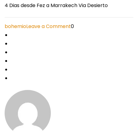
4 Dias desde Fez a Marrakech Via Desierto
on
bohemio
Leave a Comment
0
4
Dias
desde
Fez
a
Marrakech
Via
Desierto