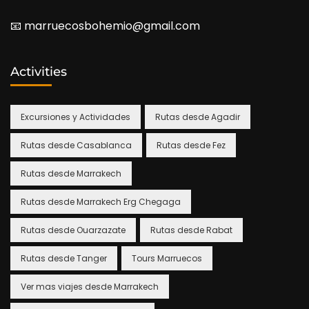
📧​ marruecosbohemio@gmail.com
Activities
Excursiones y Actividades
Rutas desde Agadir
Rutas desde Casablanca
Rutas desde Fez
Rutas desde Marrakech
Rutas desde Marrakech Erg Chegaga
Rutas desde Ouarzazate
Rutas desde Rabat
Rutas desde Tanger
Tours Marruecos
Ver mas viajes desde Marrakech