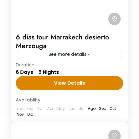
6 días tour Marrakech desierto
Merzouga
See more details
Duration
6 días tour Marrakech desierto Merzouga
6 Days - 5 Nights
Día 1: Ciudad de origen – Marrakech
Llegada al aeropuerto de Marrakech por
View Details
su propia cuenta 6 días tour Marrakech...
Availability:
Ene
Feb
Mar
Abr
May
Jun
Jul
Ago
Sep
Oct
Nov
Dic