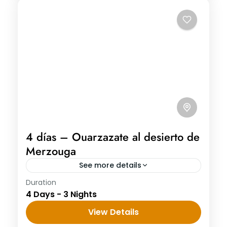
4 días – Ouarzazate al desierto de
Merzouga
See more details
Duration
4 días - Ouarzazate al desierto de
4 Days - 3 Nights
Merzouga Día 1: Ouarzazate - Agdez –
Valle del Draa - Gargantas de Mharech
View Details
(pista de Dakar)...