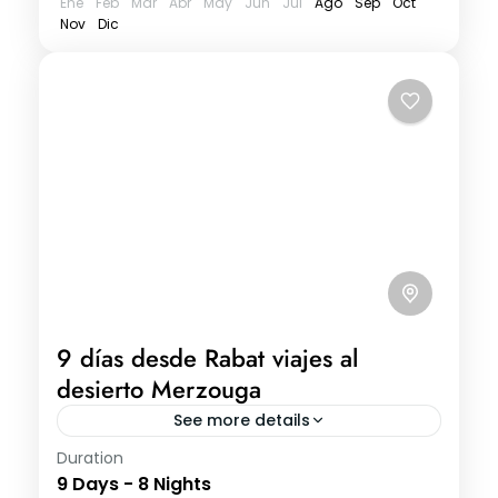
Ene
Feb
Mar
Abr
May
Jun
Jul
Ago
Sep
Oct
Nov
Dic
9 días desde Rabat viajes al
desierto Merzouga
See more details
Duration
9 días desde Rabat viajes al desierto
9 Days - 8 Nights
Merzouga Día 1: Rabat – Meknes – Fez