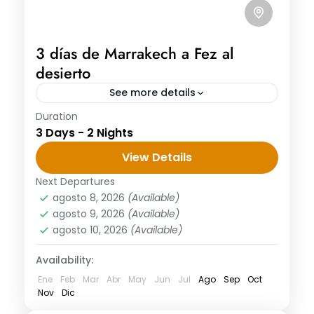
3 días de Marrakech a Fez al
desierto
See more details
Duration
3 días de Marrakech a Fez al desierto Día
3 Days - 2 Nights
1 : Marrakech - Alto Atlas - Ouarzazate -
Ait Ben Haddou - Valle Del Dadés...
View Details
Next Departures
agosto 8, 2026
(Available)
agosto 9, 2026
(Available)
agosto 10, 2026
(Available)
Availability:
Ene
Feb
Mar
Abr
May
Jun
Jul
Ago
Sep
Oct
Nov
Dic