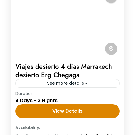
Viajes desierto 4 días Marrakech
desierto Erg Chegaga
See more details
Duration
Viajes desierto 4 días Marrakech desierto
4 Days - 3 Nights
Erg Chegaga DÍA 1: MARRAKECH -
TELOUAT - AIT BENHADDOU -
View Details
OUARZAZATE Después del desayuno
Availability:
emzamos el tour de...