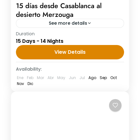
15 días desde Casablanca al
desierto Merzouga
See more details
Duration
15 días desde Casablanca al desierto
15 Days - 14 Nights
Merzouga Día 1: Casablanca Llegada a
Aeropuerto de Casablanca 15 días desde
View Details
Casablanca al desierto Merzouga. Su guía
Availability:
turístico...
Ene
Feb
Mar
Abr
May
Jun
Jul
Ago
Sep
Oct
Nov
Dic