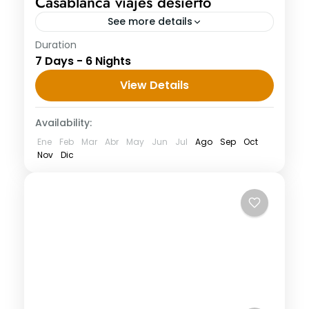
Casablanca viajes desierto
See more details
Duration
Tour de Marruecos - 7 días desde
7 Days - 6 Nights
Casablanca viajes desierto Día 1:
Casablanca - Rabat Llegará al
View Details
aeropuerto de Casablanca, donde nos
Availability:
reuniremos con usted...
Ene
Feb
Mar
Abr
May
Jun
Jul
Ago
Sep
Oct
Nov
Dic