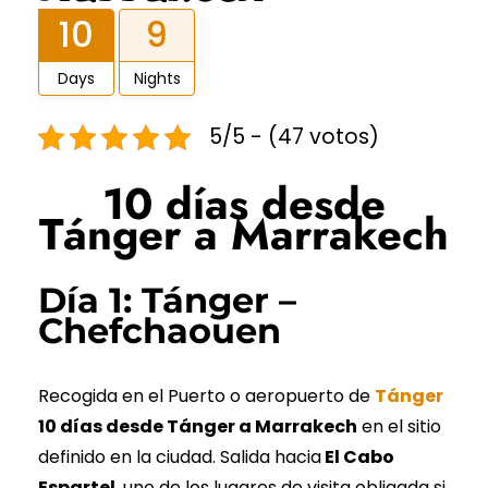
10
9
Days
Nights
5/5 - (47 votos)
10 días desde
Tánger a Marrakech
Día 1: Tánger –
Chefchaouen
Recogida en el Puerto o aeropuerto de
Tánger
10 días desde Tánger a Marrakech
en el sitio
definido en la ciudad. Salida hacia
El Cabo
Espartel
, uno de los lugares de visita obligada si