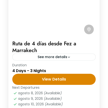
Ruta de 4 días desde Fez a
Marrakech
See more details
Duration
Ruta de 4 días desde Fez a Marrakech Día
4 Days - 3 Nights
1 : Fez – Midelt – Valle De Ziz – Merzouga
Salida desde Fez ruta de...
View Details
Next Departures
agosto 8, 2026
(Available)
agosto 9, 2026
(Available)
agosto 10, 2026
(Available)