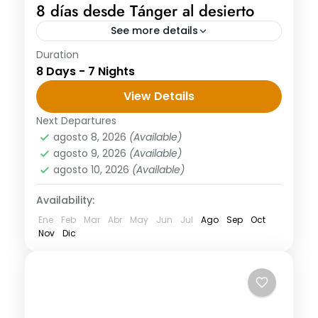
8 días desde Tánger al desierto
See more details
Duration
8 días desde Tánger al desierto DÍA 1:
8 Days - 7 Nights
TANGER – CHEFCHAOUEN Llegar al puerto
de Tánger para empzamos 8 días desde
View Details
Tánger al desierto tour...
Next Departures
agosto 8, 2026
(Available)
agosto 9, 2026
(Available)
agosto 10, 2026
(Available)
Availability:
Ene
Feb
Mar
Abr
May
Jun
Jul
Ago
Sep
Oct
Nov
Dic