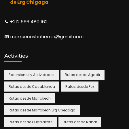
de Erg Chigaga
📞​ +212 666 480 162
📧​ marruecosbohemio@gmail.com
Activities
Excursiones y Actividades
Rutas desde Agadir
Rutas desde Casablanca
Rutas desde Fez
Rutas desde Marrakech
Rutas desde Marrakech Erg Chegaga
Rutas desde Ouarzazate
Rutas desde Rabat