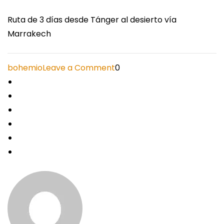
Ruta de 3 días desde Tánger al desierto vía
Marrakech
on
bohemio
Leave a Comment
0
Ruta
de
3
días
desde
Tánger
al
desierto
vía
Marrakech