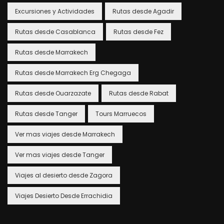
Excursiones y Actividades
Rutas desde Agadir
Rutas desde Casablanca
Rutas desde Fez
Rutas desde Marrakech
Rutas desde Marrakech Erg Chegaga
Rutas desde Ouarzazate
Rutas desde Rabat
Rutas desde Tanger
Tours Marruecos
Ver mas viajes desde Marrakech
Ver mas viajes desde Tanger
Viajes al desierto desde Zagora
Viajes Desierto Desde Errachidia