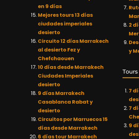
en 9 días
Rut
Mejores tours 13 días
Mar
ciudades imperiales
2 dí
desierto
Mer
Circuito 12 días Marrakech
Des
al desierto Fez y
y M
Chefchaouen
10 días desde Marrakech
Tours
Ciudades Imperiales
desierto
7 d
9 días Marrakech
des
Casablanca Rabat y
7 d
desierto
Che
Circuitos por Marruecos 15
9 d
días desde Marrakech
des
6 días tour Marrakech