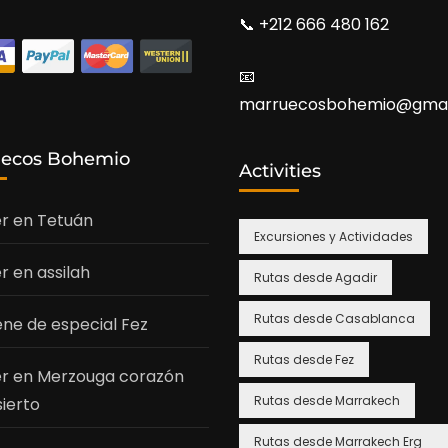
📞​ +212 666 480 162
📧​
marruecosbohemio@gmai
uecos Bohemio
Activities
r en Tetuán
Excursiones y Actividades
r en assilah
Rutas desde Agadir
Rutas desde Casablanca
ene de especial Fez
Rutas desde Fez
r en Merzouga corazón
Rutas desde Marrakech
sierto
Rutas desde Marrakech Erg