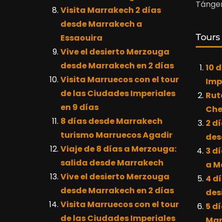
Tánger
Visita Marrakech 2 días
desde Marrakech a
Tours
Essaouira
Vive el desierto Merzouga
desde Marrakech en 2 días
10 
Visita Marruecos con el tour
Imp
de las Ciudades Imperiales
Rut
en 9 días
Che
8 días desde Marrakech
2 dí
turismo Marruecos Agadir
des
Viaje de 8 días a Merzouga:
3 dí
salida desde Marrakech
a M
Vive el desierto Merzouga
4 dí
desde Marrakech en 2 días
des
Visita Marruecos con el tour
5 d
de las Ciudades Imperiales
Mar