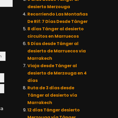
desierto Merzouga
Recorriendo Las Montañas
De Rif: 7 Días Desde Tánger
8 días Tánger al desierto
circuitos en Marruecos
5 Días desde Tánger al
desierto de Marruecos via
h
Marrakech
Viaja desde Tánger al
desierto de Merzouga en 4
a
días
Ruta de 3 días desde
a
Tánger al desierto vía
Marrakech
ca
12 días Tánger desierto
Merzouga vía Tánger