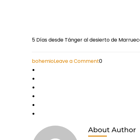
5 Días desde Tánger al desierto de Marrue
on
bohemio
Leave a Comment
0
5
Días
desde
Tánger
al
desierto
de
About Author
Marruecos
vai