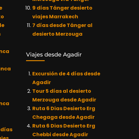
e
9 días Tánger desierto
to
viajes Marrakech
de
7 días desde Tánger al
s
desierto Merzouga
anca
Viajes desde Agadir
anca
Excursión de 4 días desde
Agadir
Tour 5 días al desierto
Merzouga desde Agadir
anca
Ruta 6 Dias Desierto Erg
Chegaga desde Agadir
Ruta 6 Dias Desierto Erg
 días
Chebbi desde Agadir
jes