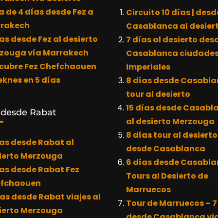
a de 4 días desde Fez a
Circuito 10 días | desd
rakech
Casablanca al desier
as desde Fez al desierto
7 días al desierto des
zouga vía Marrakech
Casablanca ciudade
cubre Fez Chefchaouen
imperiales
eknes en 5 días
8 días desde Casabl
tour al desierto
15 días desde Casabl
 desde Rabat
al desierto Merzouga
8 días tour al desierto
ías desde Rabat al
desde Casablanca
ierto Merzouga
6 días desde Casabl
ías desde Rabat Fez
Tours al Desierto de
fchaouen
Marruecos
ías desde Rabat viajes al
Tour de Marruecos – 7
ierto Merzouga
desde Casablanca via