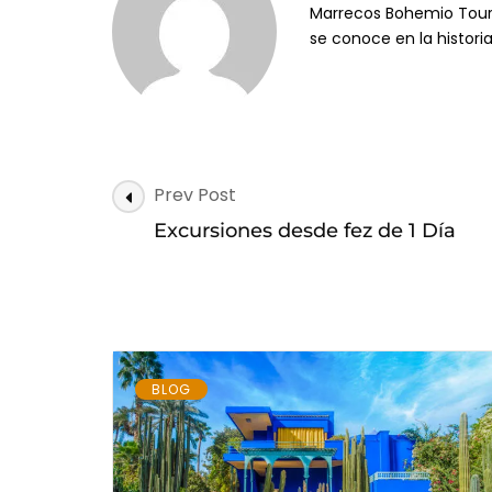
Marrecos Bohemio Tours 
Marrakech
se conoce en la histori
Post
Prev Post
Navigation
Excursiones desde fez de 1 Día
BLOG