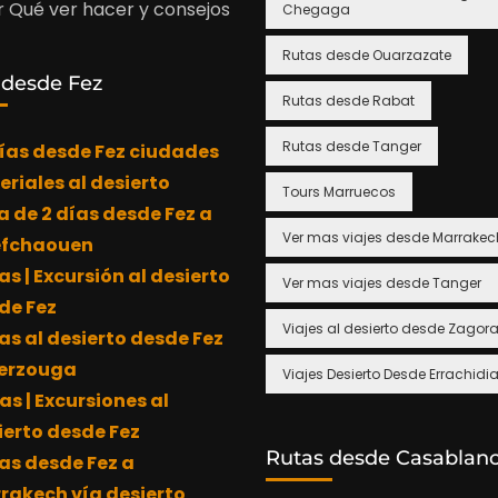
 Qué ver hacer y consejos
Chegaga
Rutas desde Ouarzazate
 desde Fez
Rutas desde Rabat
Rutas desde Tanger
días desde Fez ciudades
eriales al desierto
Tours Marruecos
a de 2 días desde Fez a
Ver mas viajes desde Marrakec
fchaouen
as | Excursión al desierto
Ver mas viajes desde Tanger
de Fez
Viajes al desierto desde Zagor
as al desierto desde Fez
erzouga
Viajes Desierto Desde Errachidi
as | Excursiones al
ierto desde Fez
Rutas desde Casablan
ías desde Fez a
rakech vía desierto