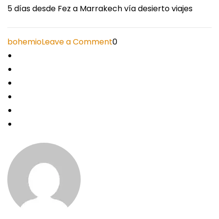
5 días desde Fez a Marrakech vía desierto viajes
on
bohemio
Leave a Comment
0
5
días
desde
Fez
a
Marrakech
vía
desierto
viajes