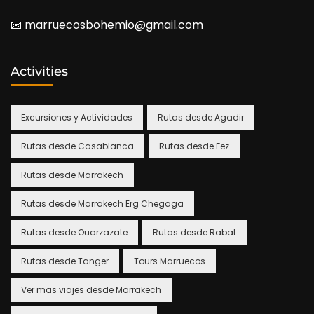
📧​ marruecosbohemio@gmail.com
Activities
Excursiones y Actividades
Rutas desde Agadir
Rutas desde Casablanca
Rutas desde Fez
Rutas desde Marrakech
Rutas desde Marrakech Erg Chegaga
Rutas desde Ouarzazate
Rutas desde Rabat
Rutas desde Tanger
Tours Marruecos
Ver mas viajes desde Marrakech