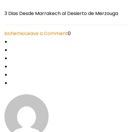
3 Dias Desde Marrakech al Desierto de Merzouga
on
bohemio
Leave a Comment
0
3
Dias
Desde
Marrakech
al
Desierto
de
Merzouga