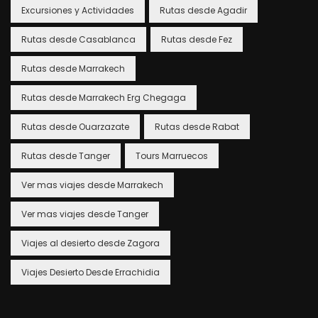
Excursiones y Actividades
Rutas desde Agadir
Rutas desde Casablanca
Rutas desde Fez
Rutas desde Marrakech
Rutas desde Marrakech Erg Chegaga
Rutas desde Ouarzazate
Rutas desde Rabat
Rutas desde Tanger
Tours Marruecos
Ver mas viajes desde Marrakech
Ver mas viajes desde Tanger
Viajes al desierto desde Zagora
Viajes Desierto Desde Errachidia