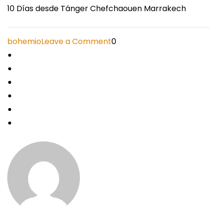
10 Días desde Tánger Chefchaouen Marrakech
on
bohemio
Leave a Comment
0
10
Días
desde
Tánger
Chefchaouen
Marrakech