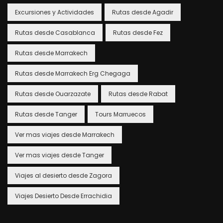
Excursiones y Actividades
Rutas desde Agadir
Rutas desde Casablanca
Rutas desde Fez
Rutas desde Marrakech
Rutas desde Marrakech Erg Chegaga
Rutas desde Ouarzazate
Rutas desde Rabat
Rutas desde Tanger
Tours Marruecos
Ver mas viajes desde Marrakech
Ver mas viajes desde Tanger
Viajes al desierto desde Zagora
Viajes Desierto Desde Errachidia