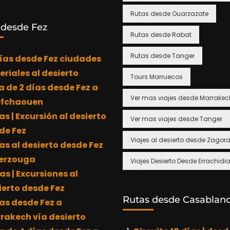
Rutas desde Ouarzazate
 desde Fez
Rutas desde Rabat
Rutas desde Tanger
días desde Fez ciudades
eriales al desierto
Tours Marruecos
a de 2 días desde Fez a
Ver mas viajes desde Marrakec
fchaouen
as | Excursión al desierto
Ver mas viajes desde Tanger
de Fez
Viajes al desierto desde Zagor
as al desierto desde Fez
erzouga
Viajes Desierto Desde Errachidi
as | Excursiones al
ierto desde Fez
Rutas desde Casablan
ías desde Fez a
rakech vía desierto