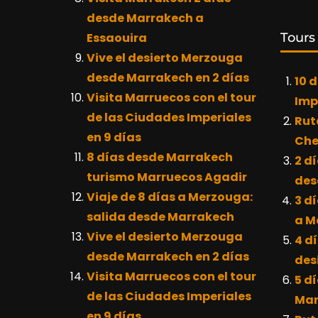
desde Marrakech a
Tours
Essaouira
Vive el desierto Merzouga
desde Marrakech en 2 días
10 
Visita Marruecos con el tour
Imp
de las Ciudades Imperiales
Rut
en 9 días
Che
8 días desde Marrakech
2 dí
turismo Marruecos Agadir
des
Viaje de 8 días a Merzouga:
3 dí
salida desde Marrakech
a M
Vive el desierto Merzouga
4 dí
desde Marrakech en 2 días
des
Visita Marruecos con el tour
5 d
de las Ciudades Imperiales
Mar
en 9 días