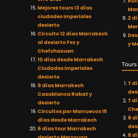
Rut
Mejores tours 13 días
Mar
ciudades imperiales
2 dí
desierto
Mer
Circuito 12 días Marrakech
Des
al desierto Fez y
y M
Chefchaouen
10 días desde Marrakech
Tours
Ciudades Imperiales
desierto
7 d
9 días Marrakech
des
Casablanca Rabat y
7 d
desierto
Che
Circuitos por Marruecos 15
9 d
días desde Marrakech
des
6 días tour Marrakech
8 d
desierto Merzouga