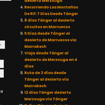
desierto Merzouga
Recorriendo Las Montañas
De Rif: 7 Días Desde Tánger
8 días Tánger al desierto
circuitos en Marruecos
5 Días desde Tánger al
desierto de Marruecos via
h
Marrakech
Viaja desde Tánger al
desierto de Merzouga en 4
a
días
Ruta de 3 días desde
a
Tánger al desierto vía
Marrakech
ca
12 días Tánger desierto
Merzouga vía Tánger