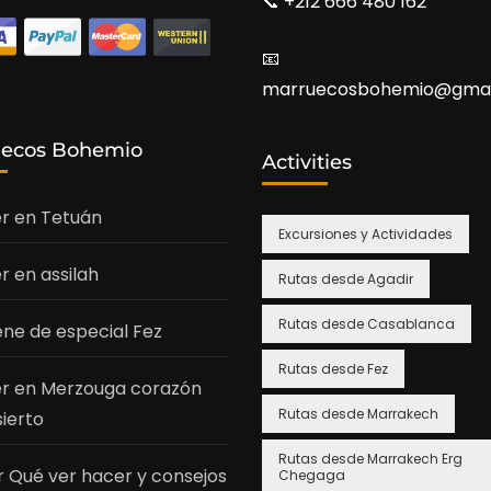
📞​ +212 666 480 162
📧​
marruecosbohemio@gmai
uecos Bohemio
Activities
r en Tetuán
Excursiones y Actividades
r en assilah
Rutas desde Agadir
Rutas desde Casablanca
ene de especial Fez
Rutas desde Fez
r en Merzouga corazón
Rutas desde Marrakech
sierto
Rutas desde Marrakech Erg
 Qué ver hacer y consejos
Chegaga