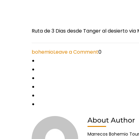
Ruta de 3 Dias desde Tanger al desierto vi
on
bohemio
Leave a Comment
0
Ruta
de
3
Dias
desde
Tanger
al
About Author
desierto
via
Marrecos Bohemio Tours 
Marrakech