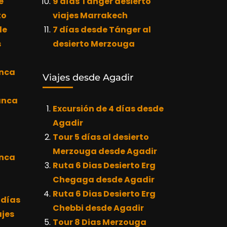
e
9 días Tánger desierto
to
viajes Marrakech
de
7 días desde Tánger al
s
desierto Merzouga
anca
Viajes desde Agadir
anca
Excursión de 4 días desde
Agadir
Tour 5 días al desierto
Merzouga desde Agadir
anca
Ruta 6 Dias Desierto Erg
Chegaga desde Agadir
Ruta 6 Dias Desierto Erg
 días
Chebbi desde Agadir
jes
Tour 8 Dias Merzouga