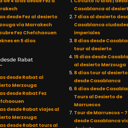
a de 4 días desde Fez a
Circuito 10 días | desd
rakech
Casablanca al desier
as desde Fez al desierto
7 días al desierto des
zouga vía Marrakech
Casablanca ciudade
cubre Fez Chefchaouen
imperiales
eknes en 5 días
8 días desde Casabl
tour al desierto
15 días desde Casabl
 desde Rabat
al desierto Merzouga
8 días tour al desierto
ías desde Rabat al
desde Casablanca
ierto Merzouga
6 días desde Casabl
ías desde Rabat Fez
Tours al Desierto de
fchaouen
Marruecos
ías desde Rabat viajes al
Tour de Marruecos – 7
ierto Merzouga
desde Casablanca via
ías desde Rabat tours al