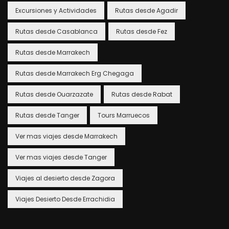
Excursiones y Actividades
Rutas desde Agadir
Rutas desde Casablanca
Rutas desde Fez
Rutas desde Marrakech
Rutas desde Marrakech Erg Chegaga
Rutas desde Ouarzazate
Rutas desde Rabat
Rutas desde Tanger
Tours Marruecos
Ver mas viajes desde Marrakech
Ver mas viajes desde Tanger
Viajes al desierto desde Zagora
Viajes Desierto Desde Errachidia